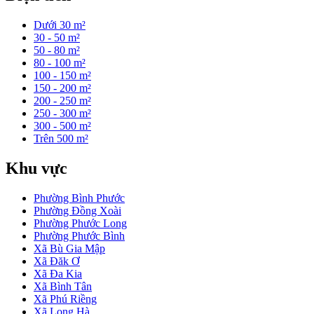
Dưới 30 m²
30 - 50 m²
50 - 80 m²
80 - 100 m²
100 - 150 m²
150 - 200 m²
200 - 250 m²
250 - 300 m²
300 - 500 m²
Trên 500 m²
Khu vực
Phường Bình Phước
Phường Đồng Xoài
Phường Phước Long
Phường Phước Bình
Xã Bù Gia Mập
Xã Đăk Ơ
Xã Đa Kia
Xã Bình Tân
Xã Phú Riềng
Xã Long Hà