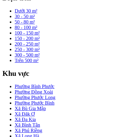
Dưới 30 m²
30 - 50 m²
50 - 80 m²
80 - 100 m²
100 - 150 m²
150 - 200 m²
200 - 250 m²
250 - 300 m²
300 - 500 m²
Trên 500 m²
Khu vực
Phường Bình Phước
Phường Đồng Xoài
Phường Phước Long
Phường Phước Bình
Xã Bù Gia Mập
Xã Đăk Ơ
Xã Đa Kia
Xã Bình Tân
Xã Phú Riềng
Xã Long Hà