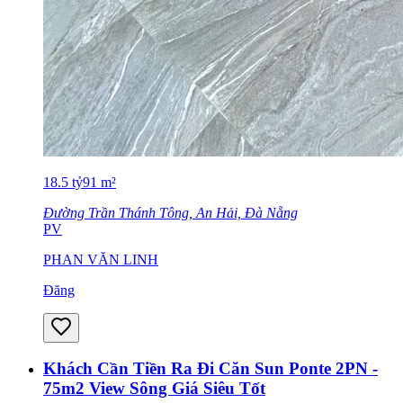
18.5
tỷ
91
m²
Đường Trần Thánh Tông, An Hải, Đà Nẵng
PV
PHAN VĂN LINH
Đăng
Khách Cần Tiền Ra Đi Căn Sun Ponte 2PN -
75m2 View Sông Giá Siêu Tốt