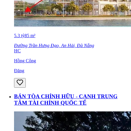
5.3
tỷ
85
m²
Đường Trần Hưng Đạo, An Hải, Đà Nẵng
HC
Hồng Công
Đăng
BÁN TÒA CHÍNH HỮU - CẠNH TRUNG
TÂM TÀI CHÍNH QUỐC TẾ