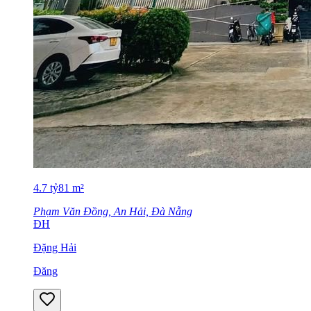
4.7
tỷ
81
m²
Phạm Văn Đồng, An Hải, Đà Nẵng
ĐH
Đặng Hải
Đăng