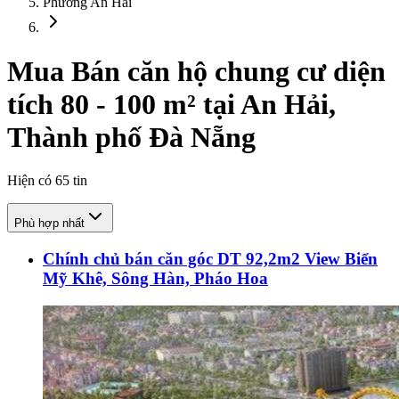
Phường An Hải
Mua Bán căn hộ chung cư diện
tích 80 - 100 m² tại An Hải,
Thành phố Đà Nẵng
Hiện có
65
tin
Phù hợp nhất
Chính chủ bán căn góc DT 92,2m2 View Biển
Mỹ Khê, Sông Hàn, Pháo Hoa