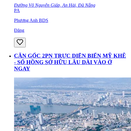
Đường Võ Nguyên Giáp, An Hải, Đà Nẵng
PA
Phương Anh BDS
Đăng
CĂN GỐC 2PN TRỰC DIỆN BIỂN MỸ KHÊ
- SỔ HỒNG SỞ HỮU LÂU DÀI VÀO Ở
NGAY