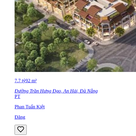
7.7
tỷ
92
m²
Đường Trần Hưng Đạo, An Hải, Đà Nẵng
PT
Phan Tuấn Kiệt
Đăng