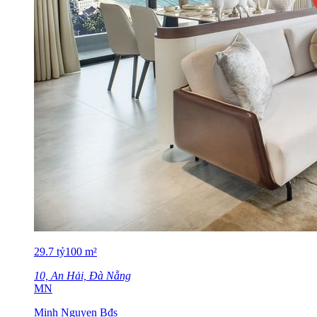
29.7
tỷ
100
m²
10, An Hải, Đà Nẵng
MN
Minh Nguyen Bđs