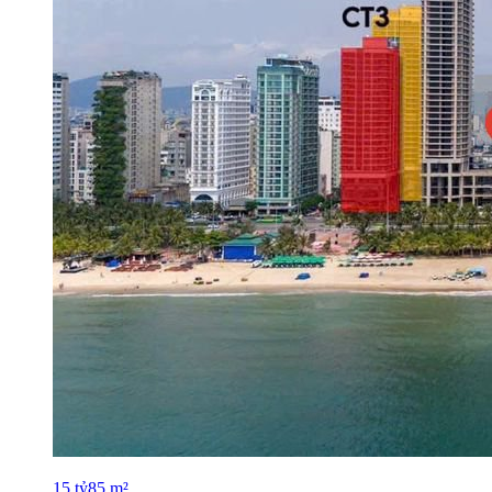
15
tỷ
85
m²