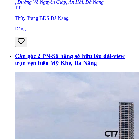
, Đường Võ Nguyên Giáp, An Hải, Đà Nẵng
TT
Thùy Trang BĐS Đà Nẵng
Đăng
Căn góc 2 PN-Sổ hồng sở hữu lâu dài-view
trọn vẹn biển Mỹ Khê, Đà Nẵng