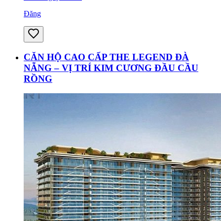
Đăng
CĂN HỘ CAO CẤP THE LEGEND ĐÀ
NẴNG – VỊ TRÍ KIM CƯƠNG ĐẦU CẦU
RỒNG