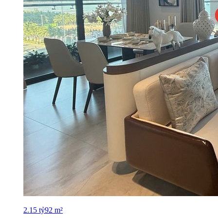
2.15
tỷ
92
m²