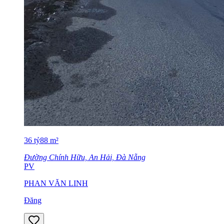
36
tỷ
88
m²
Đường Chính Hữu, An Hải, Đà Nẵng
PV
PHAN VĂN LINH
Đăng