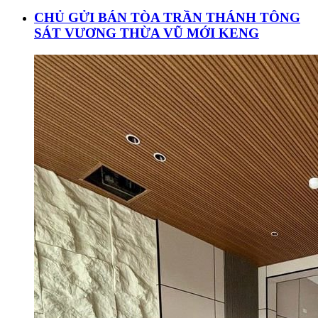
CHỦ GỬI BÁN TÒA TRẦN THÁNH TÔNG
SÁT VƯƠNG THỪA VŨ MỚI KENG