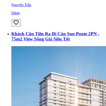
Nguyên Trần
Đăng
Khách Cần Tiền Ra Đi Căn Sun Ponte 2PN -
75m2 View Sông Giá Siêu Tốt