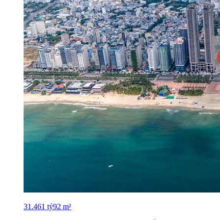
31.461
tỷ
92
m²