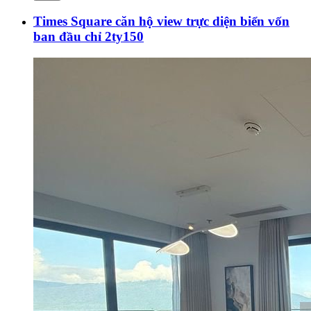
Times Square căn hộ view trực diện biển vốn
ban đầu chỉ 2ty150