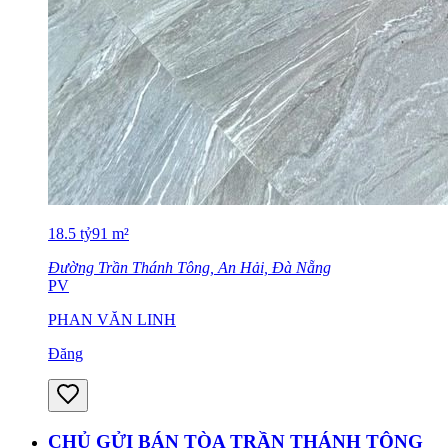
18.5
tỷ
91
m²
Đường Trần Thánh Tông, An Hải, Đà Nẵng
PV
PHAN VĂN LINH
Đăng
CHỦ GỬI BÁN TÒA TRẦN THÁNH TÔNG