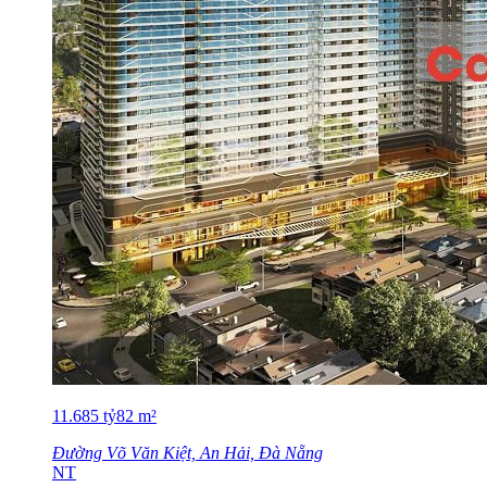
11.685
tỷ
82
m²
Đường Võ Văn Kiệt, An Hải, Đà Nẵng
NT