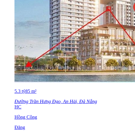
5.3
tỷ
85
m²
Đường Trần Hưng Đạo, An Hải, Đà Nẵng
HC
Hồng Công
Đăng