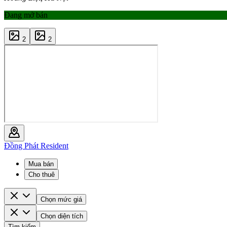
Đang mở bán
2
2
Đồng Phát Resident
Mua bán
Cho thuê
Chọn mức giá
Chọn diện tích
Tìm kiếm