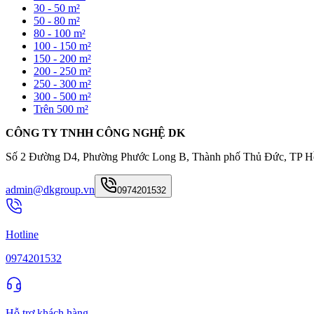
30 - 50 m²
50 - 80 m²
80 - 100 m²
100 - 150 m²
150 - 200 m²
200 - 250 m²
250 - 300 m²
300 - 500 m²
Trên 500 m²
CÔNG TY TNHH CÔNG NGHỆ DK
Số 2 Đường D4, Phường Phước Long B, Thành phố Thủ Đức, TP H
admin@dkgroup.vn
0974201532
Hotline
0974201532
Hỗ trợ khách hàng