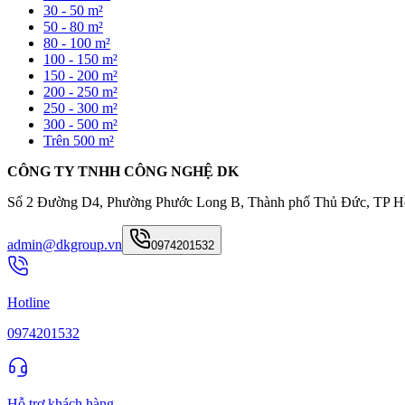
30 - 50 m²
50 - 80 m²
80 - 100 m²
100 - 150 m²
150 - 200 m²
200 - 250 m²
250 - 300 m²
300 - 500 m²
Trên 500 m²
CÔNG TY TNHH CÔNG NGHỆ DK
Số 2 Đường D4, Phường Phước Long B, Thành phố Thủ Đức, TP H
admin@dkgroup.vn
0974201532
Hotline
0974201532
Hỗ trợ khách hàng