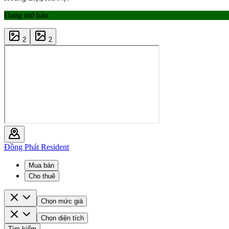
Đang mở bán
2
2
Đồng Phát Resident
Mua bán
Cho thuê
Chọn mức giá
Chọn diện tích
Tìm kiếm