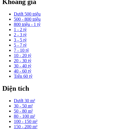
Khoảng giá
Dưới 500 triệu
500 - 800 triệu
800 triệu - 1 tỷ
1 - 2 tỷ
2 - 3 tỷ
3 - 5 tỷ
5 - 7 tỷ
7 - 10 tỷ
10 - 20 tỷ
20 - 30 tỷ
30 - 40 tỷ
40 - 60 tỷ
Trên 60 tỷ
Diện tích
Dưới 30 m²
30 - 50 m²
50 - 80 m²
80 - 100 m²
100 - 150 m²
150 - 200 m²