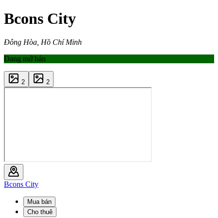
Bcons City
Đông Hòa, Hồ Chí Minh
Đang mở bán
2
2
Bcons City
Mua bán
Cho thuê