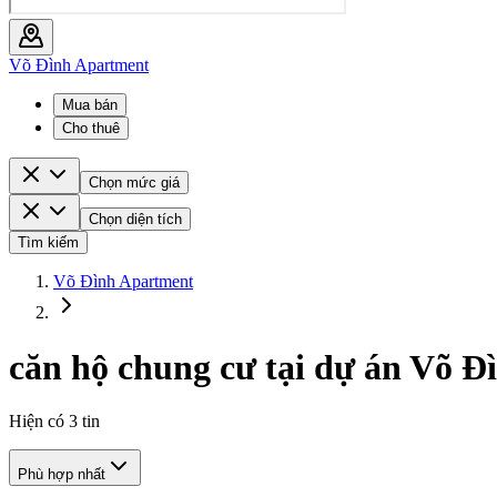
Võ Đình Apartment
Mua bán
Cho thuê
Chọn mức giá
Chọn diện tích
Tìm kiếm
Võ Đình Apartment
căn hộ chung cư tại dự án Võ 
Hiện có
3
tin
Phù hợp nhất