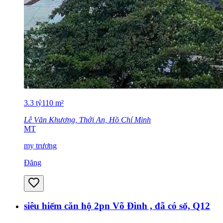
3.3
tỷ
110
m²
Lê Văn Khương, Thới An, Hồ Chí Minh
MT
my trương
Đăng
siêu hiếm căn hộ 2pn Võ Đình , đã có sổ, Q12