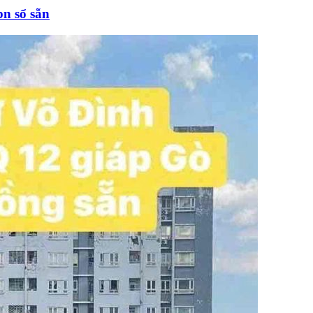
pn sổ sẵn