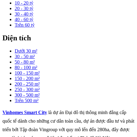
10 - 20 tỷ
20 - 30 tỷ
30 - 40 tỷ
40 - 60 tỷ
Trên 60 tỷ
Diện tích
Dưới 30 m²
30 - 50 m²
50 - 80 m²
80 - 100 m²
100 - 150 m²
150 - 200 m²
200 - 250 m²
250 - 300 m²
300 - 500 m²
Trên 500 m²
Vinhomes Smart City
là dự án Đại đô thị thông minh đẳng cấp
quốc tế dành cho những cư dân toàn cầu, dự án được đầu tư và phát
triển bới Tập đoàn Vingroup với quy mô lến đến 280ha, đây được