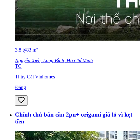
3.8
tỷ
83
m²
Nguyễn Xiển, Long Bình, Hồ Chí Minh
TC
Thúy Cải Vinhomes
Đăng
Chính chủ bán căn 2pn+ origami giá lổ vì kẹt
tiền