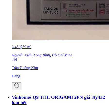
3.45
tỷ
59
m²
Nguyễn Xiển, Long Bình, Hồ Chí Minh
TH
Trần Hoàng Kim
Đăng
Vinhomes Q9 THE ORIGAMI 2PN giá 3tỷ432
bao hết