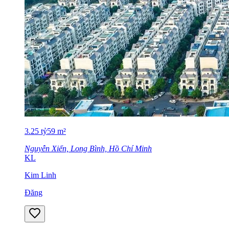
3.25
tỷ
59
m²
Nguyễn Xiển, Long Bình, Hồ Chí Minh
KL
Kim Linh
Đăng