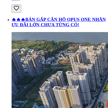
🔥🔥🔥BÁN GẤP CĂN HỘ OPUS ONE NHẬN
ƯU ĐÃI LỚN CHƯA TỪNG CÓ!