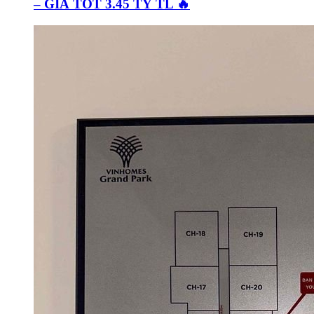
– GIÁ TỐT 3.45 TỶ TL 🔥