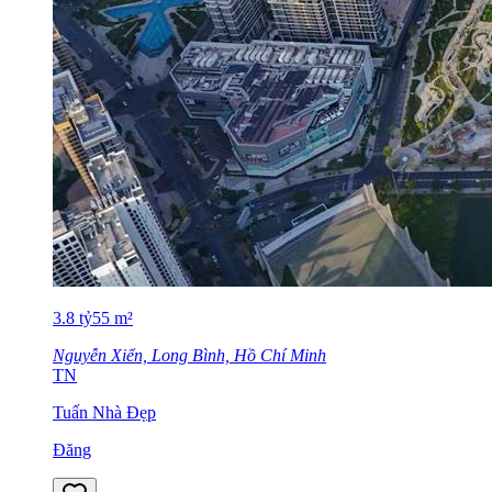
3.8
tỷ
55
m²
Nguyễn Xiển, Long Bình, Hồ Chí Minh
TN
Tuấn Nhà Đẹp
Đăng