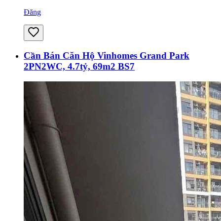
Đăng
Cần Bán Căn Hộ Vinhomes Grand Park
2PN2WC, 4.7tỷ, 69m2 BS7