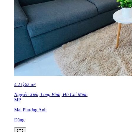
4.2
tỷ
62
m²
Nguyễn Xiển, Long Bình, Hồ Chí Minh
MP
Mai Phương Anh
Đăng