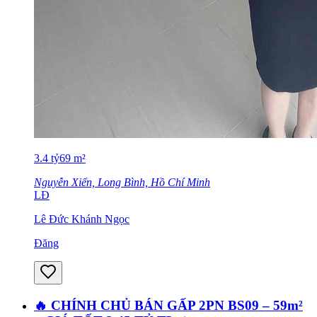
3.4
tỷ
69
m²
Nguyễn Xiển, Long Bình, Hồ Chí Minh
LĐ
Lê Đức Khánh Ngọc
Đăng
🔥 CHÍNH CHỦ BÁN GẤP 2PN BS09 – 59m²