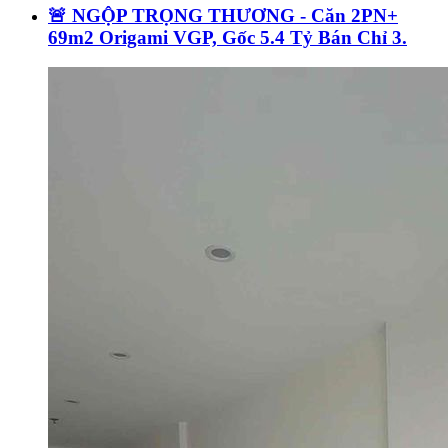
🚨 NGỘP TRỌNG THƯƠNG - Căn 2PN+
69m2 Origami VGP, Gốc 5.4 Tỷ Bán Chỉ 3.