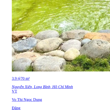
3.9
tỷ
70
m²
Nguyễn Xiển, Long Bình, Hồ Chí Minh
VT
Vo Thi Ngoc Dung
Đăng