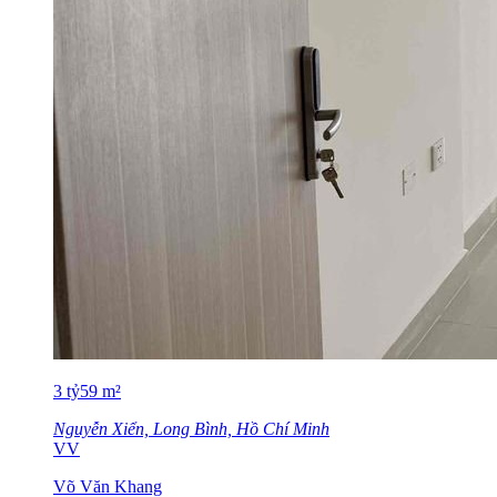
3
tỷ
59
m²
Nguyễn Xiển, Long Bình, Hồ Chí Minh
VV
Võ Văn Khang