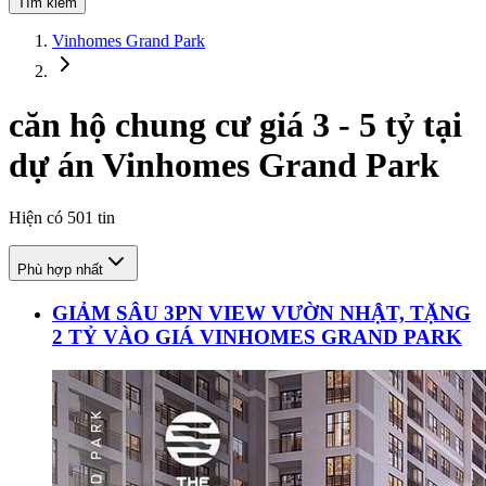
Tìm kiếm
Vinhomes Grand Park
căn hộ chung cư giá 3 - 5 tỷ tại
dự án Vinhomes Grand Park
Hiện có
501
tin
Phù hợp nhất
GIẢM SÂU 3PN VIEW VƯỜN NHẬT, TẶNG
2 TỶ VÀO GIÁ VINHOMES GRAND PARK