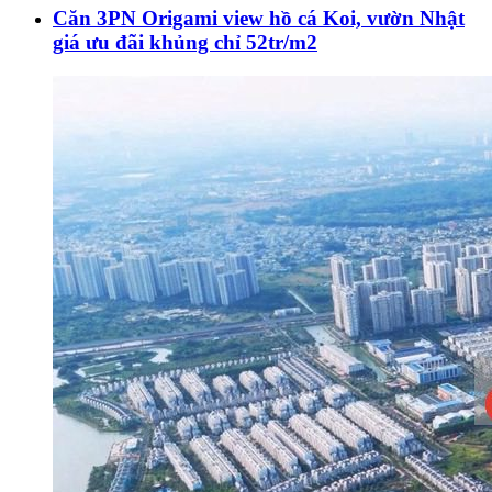
Căn 3PN Origami view hồ cá Koi, vườn Nhật
giá ưu đãi khủng chỉ 52tr/m2