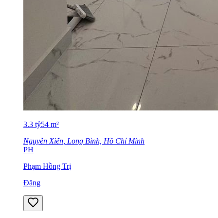
3.3
tỷ
54
m²
Nguyễn Xiển, Long Bình, Hồ Chí Minh
PH
Phạm Hồng Trị
Đăng