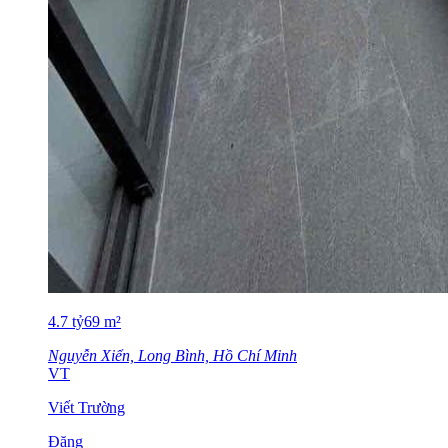
4.7
tỷ
69
m²
Nguyễn Xiển, Long Bình, Hồ Chí Minh
VT
Viết Trường
Đăng