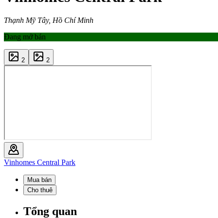
Thạnh Mỹ Tây, Hồ Chí Minh
Đang mở bán
2
2
Vinhomes Central Park
Mua bán
Cho thuê
Tổng quan