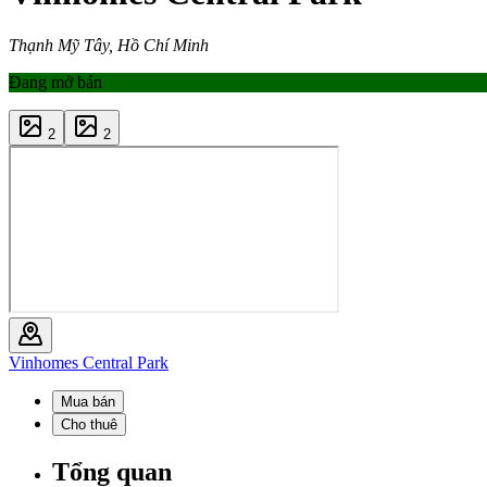
Thạnh Mỹ Tây, Hồ Chí Minh
Đang mở bán
2
2
Vinhomes Central Park
Mua bán
Cho thuê
Tổng quan