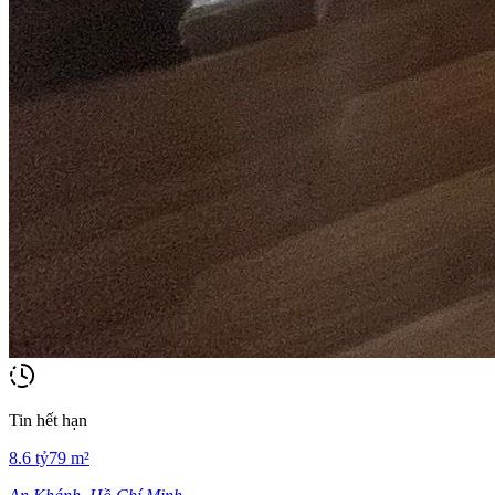
Tin hết hạn
8.6
tỷ
79
m²