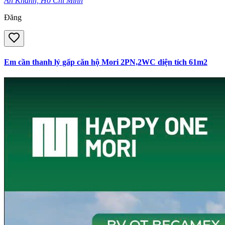
An Khánh, Hồ Chí Minh
Đăng
Em cần thanh lý gấp căn hộ Mori 2PN,2WC diện tích 61m2