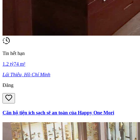
Tin hết hạn
1.2
tỷ
74
m²
Lái Thiêu, Hồ Chí Minh
Đăng
Căn hộ tiện ích sạch sẽ an toàn của Happy One Mori