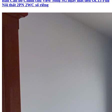
Bán Căn hộ Chính chủ View Sông SG ngay mặt tiền QL13 Full
Nội thất 2PN 2WC sổ riêng