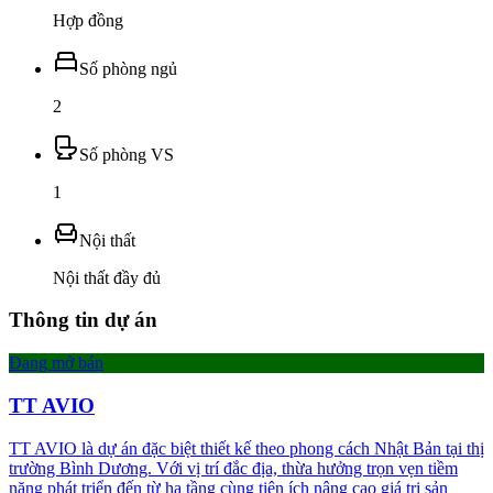
Hợp đồng
Số phòng ngủ
2
Số phòng VS
1
Nội thất
Nội thất đầy đủ
Thông tin dự án
Đang mở bán
TT AVIO
TT AVIO là dự án đặc biệt thiết kế theo phong cách Nhật Bản tại thị
trường Bình Dương. Với vị trí đắc địa, thừa hưởng trọn vẹn tiềm
năng phát triển đến từ hạ tầng cùng tiện ích nâng cao giá trị sản