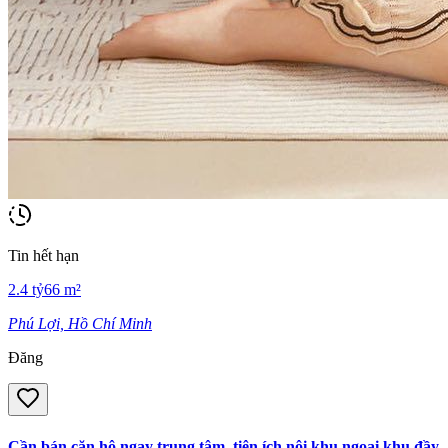
Tin hết hạn
2.4
tỷ
66
m²
Phú Lợi, Hồ Chí Minh
Đăng
Cần bán căn hộ ngay trung tâm, tiện ích nội khu ngoại khu đầy