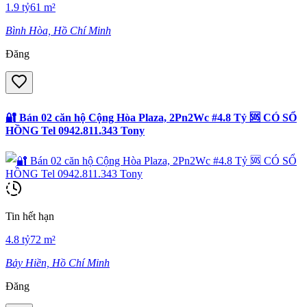
1.9
tỷ
61
m²
Bình Hòa, Hồ Chí Minh
Đăng
🔐 Bán 02 căn hộ Cộng Hòa Plaza, 2Pn2Wc #4.8 Tỷ 🆘 CÓ SỔ
HỒNG Tel 0942.811.343 Tony
Tin hết hạn
4.8
tỷ
72
m²
Bảy Hiền, Hồ Chí Minh
Đăng