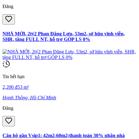
Đăng
NHÀ MỚI, 2tỷ2 Phan Đăng Lưu, 53m2, sở hũu vĩnh viễn,
SHR, tặng FULL NT, hỗ trợ GÓP LS 0%
Tin hết hạn
2,200
đ
53
m²
Hạnh Thông, Hồ Chí Minh
Đăng
Căn hộ gần Vsip1: 42m2-60m2;thanh toán 30% nhận nhà