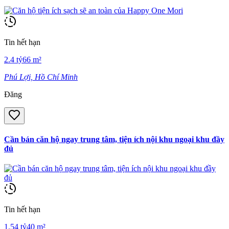
Tin hết hạn
2.4
tỷ
66
m²
Phú Lợi, Hồ Chí Minh
Đăng
Cần bán căn hộ ngay trung tâm, tiện ích nội khu ngoại khu đầy
đủ
Tin hết hạn
1.54
tỷ
40
m²