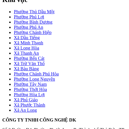
Phường Thủ Dầu Một
Phường Phú Lợi
Phường Bình Dương
Phường Phú An
Phường Chánh Hiệp
Xã Dầu Tiếng
Xã Minh Thạnh
Xã Long Hòa
Xã Thanh An
Phường Bến Cát
Xã Trừ Văn Thố
Xã Bàu Bàng
Phường Chánh Phú Hòa
Phường Long Nguyên
Phường Tây Nam
Phường Thới Hòa
Phường Hòa Lợi
Xã Phú Giáo
Xã Phước Thành
Xã An Long
CÔNG TY TNHH CÔNG NGHỆ DK