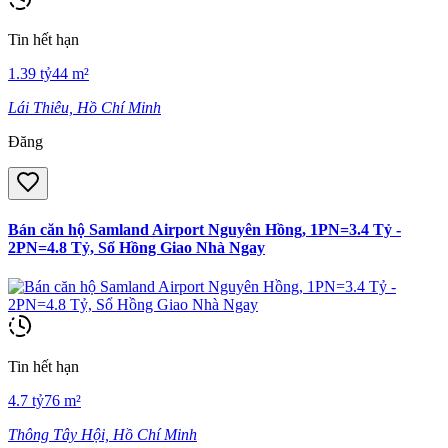
Tin hết hạn
1.39
tỷ
44
m²
Lái Thiêu, Hồ Chí Minh
Đăng
Bán căn hộ Samland Airport Nguyên Hồng, 1PN=3.4 Tỷ -
2PN=4.8 Tỷ, Sổ Hồng Giao Nhà Ngay
Tin hết hạn
4.7
tỷ
76
m²
Thông Tây Hội, Hồ Chí Minh