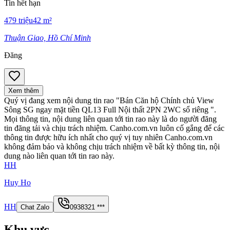
Tin hết hạn
479
triệu
42
m²
Thuận Giao, Hồ Chí Minh
Đăng
Xem thêm
Quý vị đang xem nội dung tin rao
"Bán Căn hộ Chính chủ View
Sông SG ngay mặt tiền QL13 Full Nội thất 2PN 2WC sổ riêng "
.
Mọi thông tin, nội dung liên quan tới tin rao này là do người đăng
tin đăng tải và chịu trách nhiệm. Canho.com.vn luôn cố gắng để các
thông tin được hữu ích nhất cho quý vị tuy nhiên Canho.com.vn
không đảm bảo và không chịu trách nhiệm về bất kỳ thông tin, nội
dung nào liên quan tới tin rao này.
HH
Huy Ho
HH
Chat Zalo
0938321 ***
Khu vực