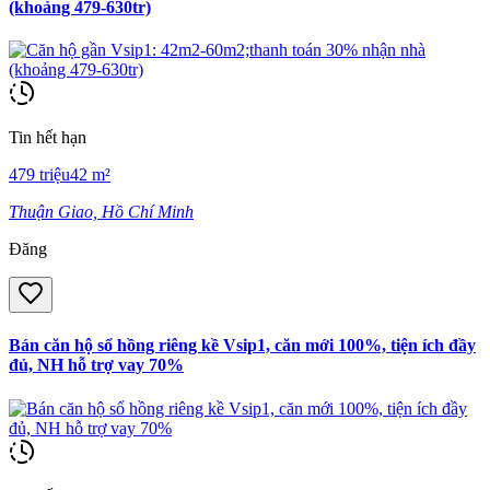
(khoảng 479-630tr)
Tin hết hạn
479
triệu
42
m²
Thuận Giao, Hồ Chí Minh
Đăng
Bán căn hộ sổ hồng riêng kề Vsip1, căn mới 100%, tiện ích đầy
đủ, NH hỗ trợ vay 70%