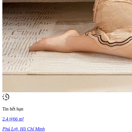
Tin hết hạn
2.4
tỷ
66
m²
Phú Lợi, Hồ Chí Minh