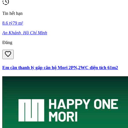
Tin hết hạn
8.6
tỷ
79
m²
An Khánh, Hồ Chí Minh
Đăng
Em cần thanh lý gấp căn hộ Mori 2PN,2WC diện tích 61m2