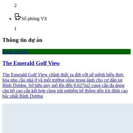
2
Số phòng VS
1
Thông tin dự án
Đang mở bán
The Emerald Golf View
The Emerald Golf View chính thức ra đời với sứ mệnh hiện thực
hóa nhu cầu nhà ở và môi trường sống trong lành cho cư dân tại
Bình Dương. Sở hữu quy mô lên đến 8.627m2 cung cấp đa dạng
căn hộ cao cấp kết hợp cùng trải nghiệm hệ thống tiện ích đỉnh cao
bậc nhất Bình Dương