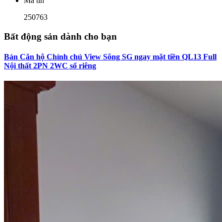
Mã tin
250763
Bất động sản dành cho bạn
Bán Căn hộ Chính chủ View Sông SG ngay mặt tiền QL13 Full
Nội thất 2PN 2WC sổ riêng