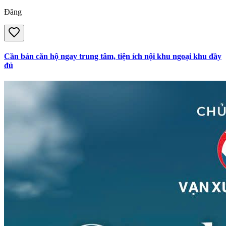
Đăng
Cần bán căn hộ ngay trung tâm, tiện ích nội khu ngoại khu đầy
đủ