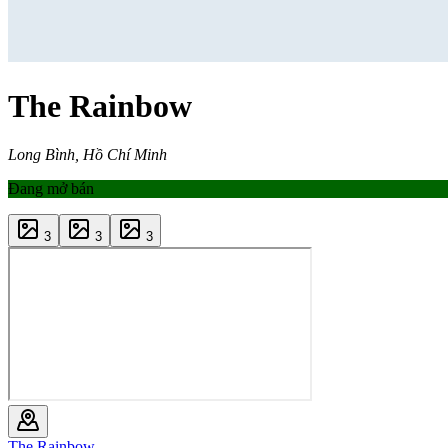
The Rainbow
Long Bình, Hồ Chí Minh
Đang mở bán
3
3
3
The Rainbow