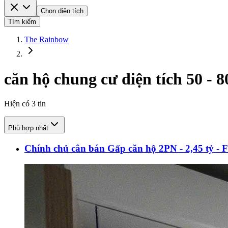
Chọn diện tích
Tìm kiếm
The Rainbow
căn hộ chung cư diện tích 50 - 
Hiện có
3
tin
Phù hợp nhất
Chính chủ cân bán Gấp căn hộ 2PN - 2,45 tỷ - F