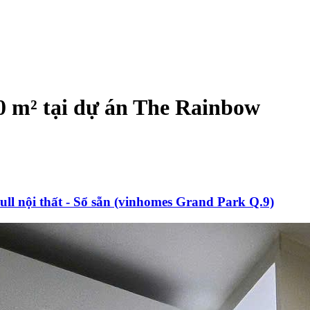
80 m² tại dự án The Rainbow
ull nội thất - Sổ sẵn (vinhomes Grand Park Q.9)