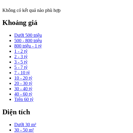
Không có kết quả nào phù hợp
Khoảng giá
Dưới 500 triệu
500 - 800 triệu
800 triệu - 1 tỷ
1 - 2 tỷ
2 - 3 tỷ
3 - 5 tỷ
5 - 7 tỷ
7 - 10 tỷ
10 - 20 tỷ
20 - 30 tỷ
30 - 40 tỷ
40 - 60 tỷ
Trên 60 tỷ
Diện tích
Dưới 30 m²
30 - 50 m²