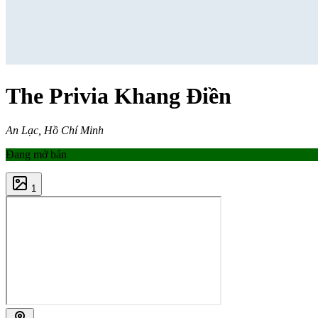
The Privia Khang Điền
An Lạc, Hồ Chí Minh
Đang mở bán
1