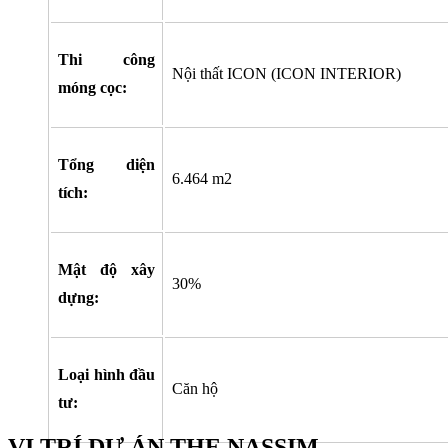
Thi công
Nội thất ICON (ICON INTERIOR)
móng cọc:
Tổng diện
6.464 m2
tích:
Mật độ xây
30%
dựng:
Loại hình đầu
Căn hộ
tư:
VỊ TRÍ DỰ ÁN THE NASSIM