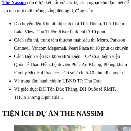
The Nassim
còn được kết nối với các tiện ích ngoại khu đặc biệt để
tạo nên một môi trường sống tiện nghi, đẳng cấp:
Di chuyển đến Khu đô thị sinh thái Thủ Thiêm, Thủ Thiêm
Lake View, Thủ Thiêm River Park chỉ từ 10 phút
Cách siêu thị, trung tâm thương mại: siêu thị Metro, Parkson
Cantavil, Vincom Megamall, Pearl Plaza từ 10 phút di chuyển
Cách Bệnh viện Đa khoa Bưu Điện – Cơ sở 2, bệnh viện
Quốc tế Thảo Điền, bệnh viện Phúc An Khang, Phòng khám
Family Medical Practice – Cơ sở 2 chỉ 5-10 phút di chuyển
Về trung tâm hành chính: UBND TP. Thủ Đức
Về giáo dục: ĐH Tôn Đức Thắng, ĐH Quốc tế RMIT,
THCS Lương Định Của,..
TIỆN ÍCH DỰ ÁN THE NASSIM