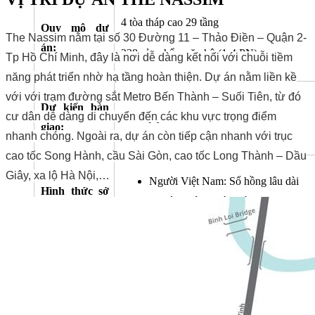
4 tòa tháp cao 29 tầng
Quy mô dự
The Nassim nằm tại số 30 Đường 11 – Thảo Điền – Quận 2-
án:
238 sản phẩm căn hộ (1-4 PN)
Tp Hồ Chí Minh, đây là nơi dễ dàng kết nối với chuỗi tiềm
năng phát triển nhờ hạ tầng hoàn thiện. Dự án nằm liền kề
với với trạm đường sắt Metro Bến Thành – Suối Tiên, từ đó
Dự kiến bàn
cư dân dễ dàng di chuyển đến các khu vực trọng điểm
Cuối quý II/2018
giao:
nhanh chóng. Ngoài ra, dự án còn tiếp cận nhanh với trục
cao tốc Song Hành, cầu Sài Gòn, cao tốc Long Thành – Dầu
Giây, xa lộ Hà Nội,…
Người Việt Nam: Sổ hồng lâu dài
Hình thức sở
Người nước ngoài: Sở hữu 50 năm t
hữu:
luật pháp hiện hành