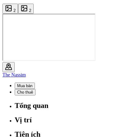
2
2
The Nassim
Mua bán
Cho thuê
Tổng quan
Vị trí
Tiện ích