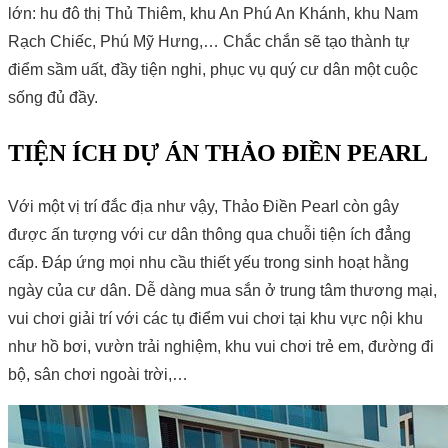
lớn: hu đô thị Thủ Thiêm, khu An Phú An Khánh, khu Nam
Rạch Chiếc, Phú Mỹ Hưng,… Chắc chắn sẽ tạo thành tự
điểm sầm uất, đầy tiện nghi, phục vụ quý cư dân một cuộc
sống đủ đầy.
TIỆN ÍCH DỰ ÁN THẢO ĐIỀN PEARL
Với một vị trí đắc địa như vậy, Thảo Điền Pearl còn gây
được ấn tượng với cư dân thông qua chuỗi tiện ích đẳng
cấp. Đáp ứng mọi nhu cầu thiết yếu trong sinh hoạt hằng
ngày của cư dân. Dễ dàng mua sắn ở trung tâm thương mại,
vui chơi giải trí với các tụ điểm vui chơi tại khu vực nội khu
như hồ bơi, vườn trải nghiệm, khu vui chơi trẻ em, đường đi
bộ, sân chơi ngoài trời,…