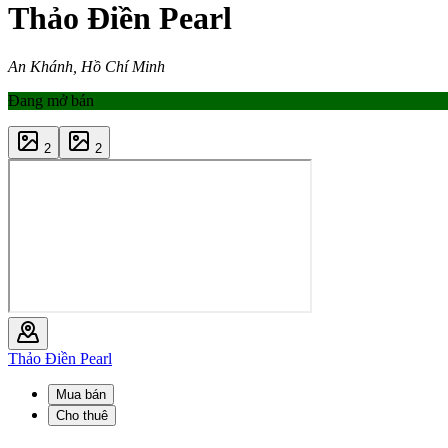
Thảo Điền Pearl
An Khánh, Hồ Chí Minh
Đang mở bán
2
2
Thảo Điền Pearl
Mua bán
Cho thuê