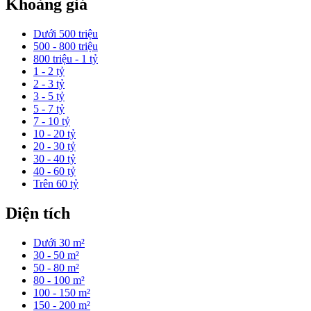
Khoảng giá
Dưới 500 triệu
500 - 800 triệu
800 triệu - 1 tỷ
1 - 2 tỷ
2 - 3 tỷ
3 - 5 tỷ
5 - 7 tỷ
7 - 10 tỷ
10 - 20 tỷ
20 - 30 tỷ
30 - 40 tỷ
40 - 60 tỷ
Trên 60 tỷ
Diện tích
Dưới 30 m²
30 - 50 m²
50 - 80 m²
80 - 100 m²
100 - 150 m²
150 - 200 m²