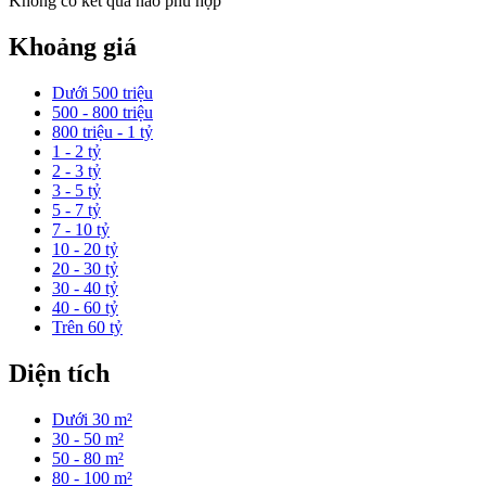
Không có kết quả nào phù hợp
Khoảng giá
Dưới 500 triệu
500 - 800 triệu
800 triệu - 1 tỷ
1 - 2 tỷ
2 - 3 tỷ
3 - 5 tỷ
5 - 7 tỷ
7 - 10 tỷ
10 - 20 tỷ
20 - 30 tỷ
30 - 40 tỷ
40 - 60 tỷ
Trên 60 tỷ
Diện tích
Dưới 30 m²
30 - 50 m²
50 - 80 m²
80 - 100 m²