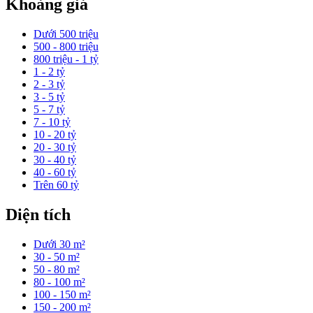
Khoảng giá
Dưới 500 triệu
500 - 800 triệu
800 triệu - 1 tỷ
1 - 2 tỷ
2 - 3 tỷ
3 - 5 tỷ
5 - 7 tỷ
7 - 10 tỷ
10 - 20 tỷ
20 - 30 tỷ
30 - 40 tỷ
40 - 60 tỷ
Trên 60 tỷ
Diện tích
Dưới 30 m²
30 - 50 m²
50 - 80 m²
80 - 100 m²
100 - 150 m²
150 - 200 m²