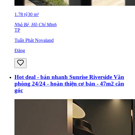
1.78
tỷ
30
m²
Nhà Bè, Hồ Chí Minh
TP
Tuấn Phát Novaland
Đăng
Hot deal - bán nhanh Sunrise Riverside Văn
phòng 24/24 - hoàn thiện cơ bản - 47m2 căn
góc