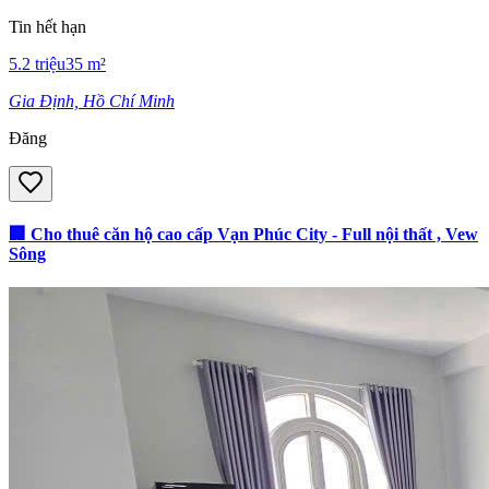
Tin hết hạn
5.2
triệu
35
m²
Gia Định, Hồ Chí Minh
Đăng
🏢 Cho thuê căn hộ cao cấp Vạn Phúc City - Full nội thất , Vew
Sông