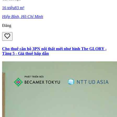
16
triệu
83
m²
Hiệp Bình, Hồ Chí Minh
Đăng
Cho thuê căn hộ 3PN nội thất mới như hình The GLORY -
Tầng 5 - Giá thuê hấp dẫn