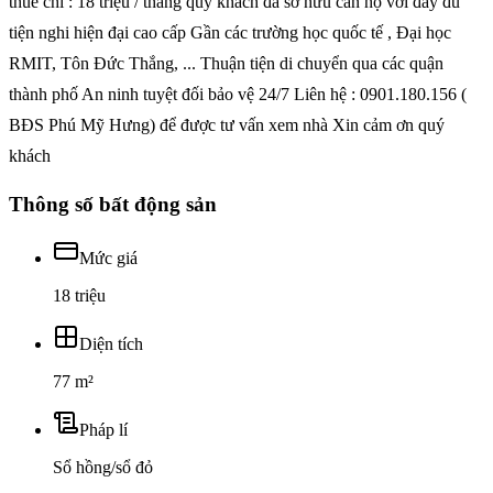
thuê chỉ : 18 triệu / tháng quý khách đã sở hữu căn hộ với đầy đủ
tiện nghi hiện đại cao cấp Gần các trường học quốc tế , Đại học
RMIT, Tôn Đức Thắng, ... Thuận tiện di chuyển qua các quận
thành phố An ninh tuyệt đối bảo vệ 24/7 Liên hệ : 0901.180.156 (
BĐS Phú Mỹ Hưng) để được tư vấn xem nhà Xin cảm ơn quý
khách
Thông số bất động sản
Mức giá
18 triệu
Diện tích
77 m²
Pháp lí
Sổ hồng/sổ đỏ