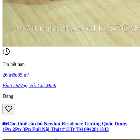
Tin hết hạn
26
triệu
85
m²
Bình Dương, Hồ Chí Minh
Đăng
🏡Cho thuê căn hộ Newton Residence Trương Quốc Dung,
1Pn-2Pn-3Pn Full Nội Thất #13Tr Tel 0942811343