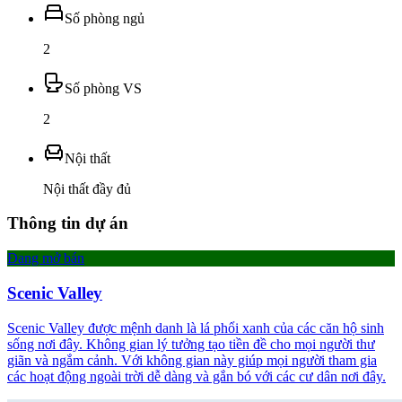
Số phòng ngủ
2
Số phòng VS
2
Nội thất
Nội thất đầy đủ
Thông tin dự án
Đang mở bán
Scenic Valley
Scenic Valley được mệnh danh là lá phổi xanh của các căn hộ sinh
sống nơi đây. Không gian lý tưởng tạo tiền đề cho mọi người thư
giãn và ngắm cảnh. Với không gian này giúp mọi người tham gia
các hoạt động ngoài trời dễ dàng và gắn bó với các cư dân nơi đây.