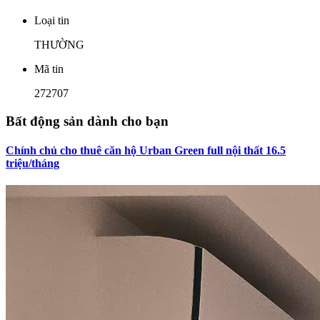
Loại tin
THƯỜNG
Mã tin
272707
Bất động sản dành cho bạn
Chính chủ cho thuê căn hộ Urban Green full nội thất 16.5
triệu/tháng