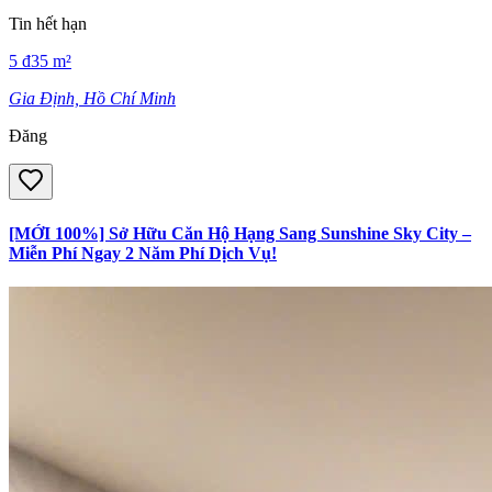
Tin hết hạn
5
đ
35
m²
Gia Định, Hồ Chí Minh
Đăng
[MỚI 100%] Sở Hữu Căn Hộ Hạng Sang Sunshine Sky City –
Miễn Phí Ngay 2 Năm Phí Dịch Vụ!