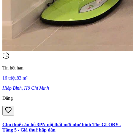
Tin hết hạn
16
triệu
83
m²
Hiệp Bình, Hồ Chí Minh
Đăng
Cho thuê căn hộ 3PN nội thất mới như hình The GLORY -
Tầng 5 - Giá thuê hấp dẫn