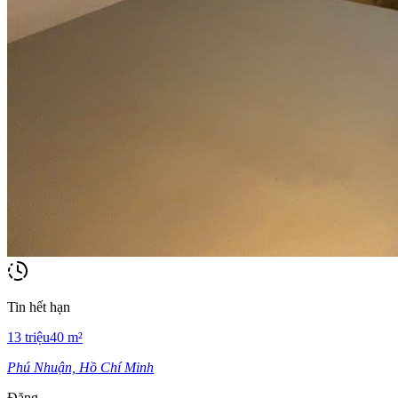
Tin hết hạn
13
triệu
40
m²
Phú Nhuận, Hồ Chí Minh
Đăng