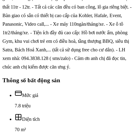
thất 11tr - 12tr. - Tất cả các căn đều có ban công, lô gia riêng biệt. -
Bàn giao có sẵn có thiết bị cao cấp của Kohler, Hafale, Event,
Panasonic, Video call,... - Xe máy 110ngàn/tháng/xe. - Xe ô tô
1tr2/tháng/xe. - Tiện ích đầy đủ cao cấp: Hồ bơi nước ấm, phòng
Gym, khu vui chơi trẻ em có điều hoà, tầng thượng BBQ, siêu thị
Satra, Bách Hoá Xanh,... (tất cả sử dụng free cho cư dân). - LH
xem nhà: 094.3838.128 ( sms/zalo) - Cảm ơn anh chị đã đọc tin,
chúc anh chị kiếm được căn ưng ý.
Thông số bất động sản
Mức giá
7.8 triệu
Diện tích
70 m²