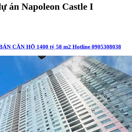
 dự án Napoleon Castle I
 CĂN HỘ 1400 tỷ 58 m2 Hotline 0905308038