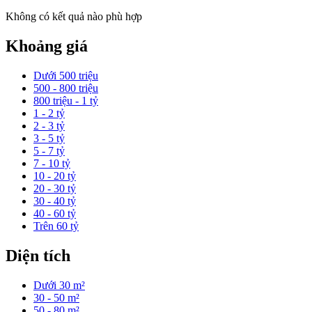
Không có kết quả nào phù hợp
Khoảng giá
Dưới 500 triệu
500 - 800 triệu
800 triệu - 1 tỷ
1 - 2 tỷ
2 - 3 tỷ
3 - 5 tỷ
5 - 7 tỷ
7 - 10 tỷ
10 - 20 tỷ
20 - 30 tỷ
30 - 40 tỷ
40 - 60 tỷ
Trên 60 tỷ
Diện tích
Dưới 30 m²
30 - 50 m²
50 - 80 m²