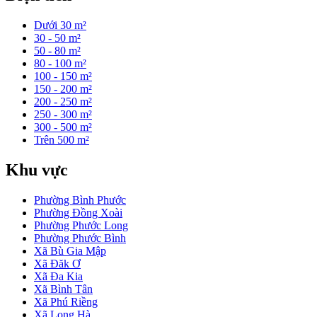
Dưới 30 m²
30 - 50 m²
50 - 80 m²
80 - 100 m²
100 - 150 m²
150 - 200 m²
200 - 250 m²
250 - 300 m²
300 - 500 m²
Trên 500 m²
Khu vực
Phường Bình Phước
Phường Đồng Xoài
Phường Phước Long
Phường Phước Bình
Xã Bù Gia Mập
Xã Đăk Ơ
Xã Đa Kia
Xã Bình Tân
Xã Phú Riềng
Xã Long Hà