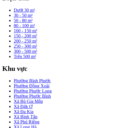
Dưới 30 m²
30 - 50 m²
50 - 80 m²
80 - 100 m²
100 - 150 m²
150 - 200 m²
200 - 250 m²
250 - 300 m²
300 - 500 m²
Trên 500 m²
Khu vực
Phường Bình Phước
Phường Đồng Xoài
Phường Phước Long
Phường Phước Bình
Xã Bù Gia Mập
Xã Đăk Ơ
Xã Đa Kia
Xã Bình Tân
Xã Phú Riềng
Xã Long Hà