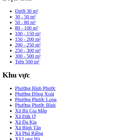
Dưới 30 m²
30 - 50 m²
50 - 80 m²
80 - 100 m²
100 - 150 m²
150 - 200 m²
200 - 250 m²
250 - 300 m²
300 - 500 m²
Trên 500 m²
Khu vực
Phường Bình Phước
Phường Đồng Xoài
Phường Phước Long
Phường Phước Bình
Xã Bù Gia Mập
Xã Đăk Ơ
Xã Đa Kia
Xã Bình Tân
Xã Phú Riềng
Xã Long Hà