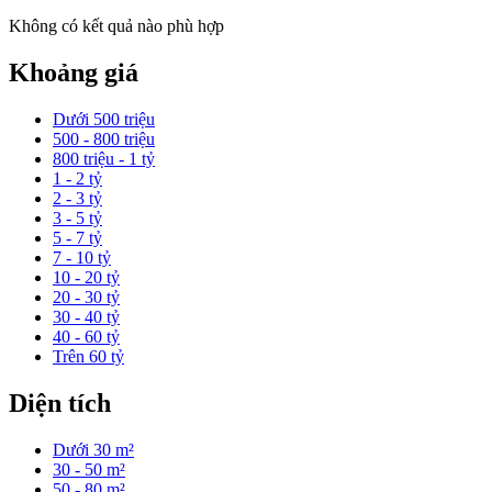
Không có kết quả nào phù hợp
Khoảng giá
Dưới 500 triệu
500 - 800 triệu
800 triệu - 1 tỷ
1 - 2 tỷ
2 - 3 tỷ
3 - 5 tỷ
5 - 7 tỷ
7 - 10 tỷ
10 - 20 tỷ
20 - 30 tỷ
30 - 40 tỷ
40 - 60 tỷ
Trên 60 tỷ
Diện tích
Dưới 30 m²
30 - 50 m²
50 - 80 m²