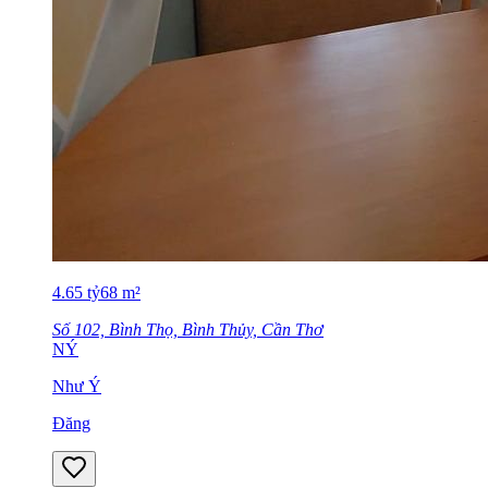
4.65
tỷ
68
m²
Số 102, Bình Thọ, Bình Thủy, Cần Thơ
NÝ
Như Ý
Đăng