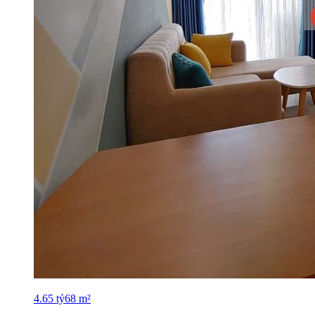
4.65
tỷ
68
m²