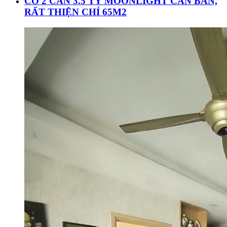
CÓ 2 CĂN 3.5 TỶ MOONLIGHT CẦN BÁN,
RẤT THIỆN CHÍ 65M2