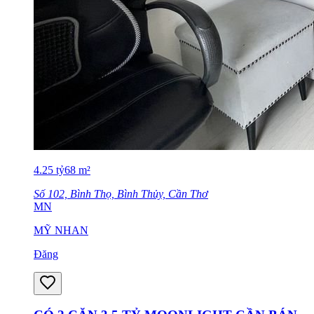
4.25
tỷ
68
m²
Số 102, Bình Thọ, Bình Thủy, Cần Thơ
MN
MỸ NHAN
Đăng