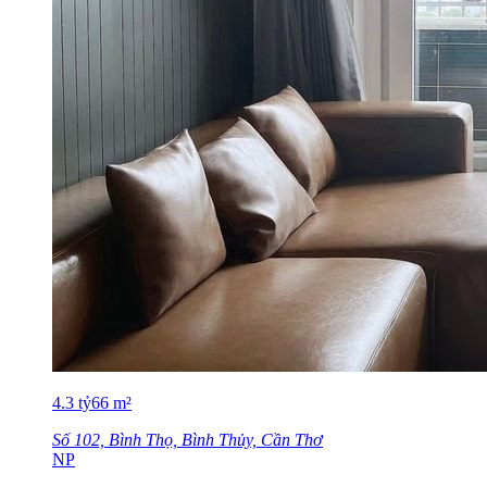
4.3
tỷ
66
m²
Số 102, Bình Thọ, Bình Thủy, Cần Thơ
NP