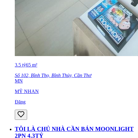
3.5
tỷ
65
m²
Số 102, Bình Thọ, Bình Thủy, Cần Thơ
MN
MỸ NHAN
Đăng
TÔI LÀ CHỦ NHÀ CẦN BÁN MOONLIGHT
2PN 4.3TỶ