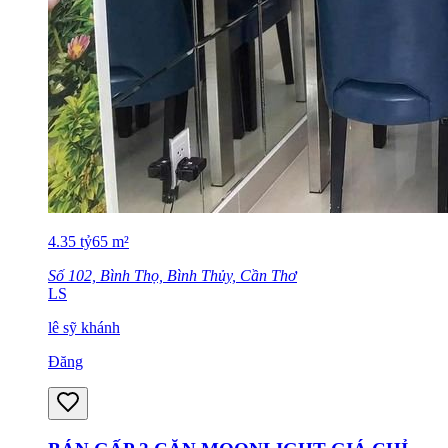
4.35
tỷ
65
m²
Số 102, Bình Thọ, Bình Thủy, Cần Thơ
LS
lê sỹ khánh
Đăng