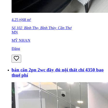
4.25
tỷ
68
m²
Số 102, Bình Thọ, Bình Thủy, Cần Thơ
MN
MỸ NHAN
Đăng
bán căn 2pn 2wc đầy đủ nội thất chỉ 4350 bao
thuế phí