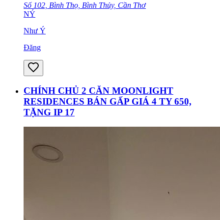
Số 102, Bình Thọ, Bình Thủy, Cần Thơ
NÝ
Như Ý
Đăng
CHÍNH CHỦ 2 CĂN MOONLIGHT
RESIDENCES BÁN GẤP GIÁ 4 TY 650,
TẶNG IP 17