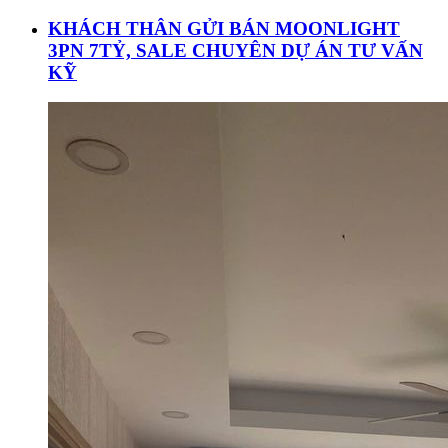
KHÁCH THÂN GỬI BÁN MOONLIGHT
3PN 7TỶ, SALE CHUYÊN DỰ ÁN TƯ VẤN
KỸ