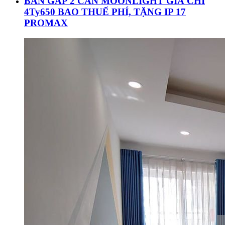
BÁN GẤP 2 CĂN MOONLIGHT GIÁ CHỈ
4Ty650 BAO THUẾ PHÍ, TẶNG IP 17
PROMAX