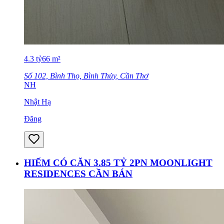
4.3
tỷ
66
m²
Số 102, Bình Thọ, Bình Thủy, Cần Thơ
NH
Nhật Hạ
Đăng
HIẾM CÓ CĂN 3.85 TỶ 2PN MOONLIGHT
RESIDENCES CẦN BÁN