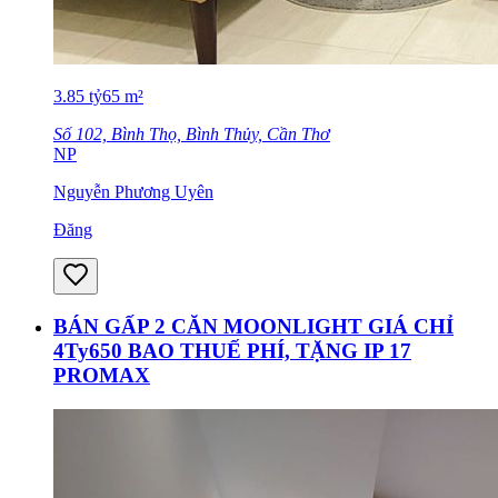
3.85
tỷ
65
m²
Số 102, Bình Thọ, Bình Thủy, Cần Thơ
NP
Nguyễn Phương Uyên
Đăng
BÁN GẤP 2 CĂN MOONLIGHT GIÁ CHỈ
4Ty650 BAO THUẾ PHÍ, TẶNG IP 17
PROMAX