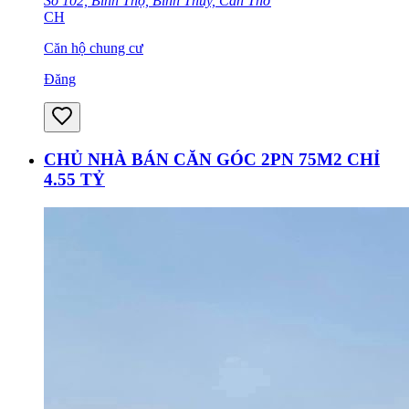
Số 102, Bình Thọ, Bình Thủy, Cần Thơ
CH
Căn hộ chung cư
Đăng
CHỦ NHÀ BÁN CĂN GÓC 2PN 75M2 CHỈ
4.55 TỶ