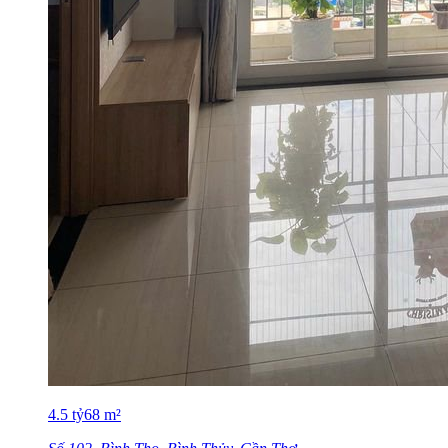
4.5
tỷ
68
m²