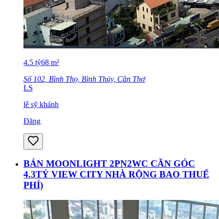
4.5
tỷ
68
m²
Số 102, Bình Thọ, Bình Thủy, Cần Thơ
LS
lê sỹ khánh
Đăng
BÁN MOONLIGHT 2PN2WC CĂN GÓC
4.3TỶ VIEW CITY NHÀ RỘNG BAO THUẾ
PHÍ)