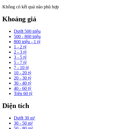
Không có kết quả nào phù hợp
Khoảng giá
Dưới 500 triệu
500 - 800 triệu
800 triệu - 1 tỷ
1 - 2 tỷ
2 - 3 tỷ
3 - 5 tỷ
5 - 7 tỷ
7 - 10 tỷ
10 - 20 tỷ
20 - 30 tỷ
30 - 40 tỷ
40 - 60 tỷ
Trên 60 tỷ
Diện tích
Dưới 30 m²
30 - 50 m²
50 - 80 m²