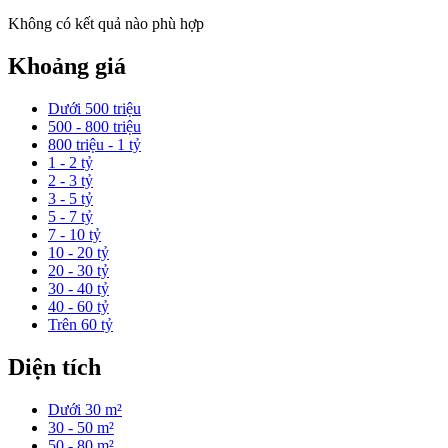
Không có kết quả nào phù hợp
Khoảng giá
Dưới 500 triệu
500 - 800 triệu
800 triệu - 1 tỷ
1 - 2 tỷ
2 - 3 tỷ
3 - 5 tỷ
5 - 7 tỷ
7 - 10 tỷ
10 - 20 tỷ
20 - 30 tỷ
30 - 40 tỷ
40 - 60 tỷ
Trên 60 tỷ
Diện tích
Dưới 30 m²
30 - 50 m²
50 - 80 m²