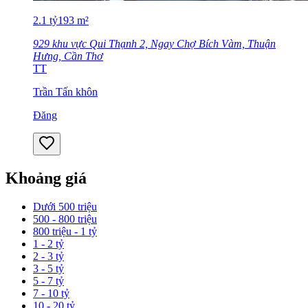
2.1
tỷ
193
m²
929 khu vực Qui Thạnh 2, Ngay Chợ Bích Vàm, Thuận
Hưng, Cần Thơ
TT
Trần Tấn khôn
Đăng
Khoảng giá
Dưới 500 triệu
500 - 800 triệu
800 triệu - 1 tỷ
1 - 2 tỷ
2 - 3 tỷ
3 - 5 tỷ
5 - 7 tỷ
7 - 10 tỷ
10 - 20 tỷ