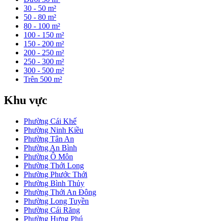
30 - 50 m²
50 - 80 m²
80 - 100 m²
100 - 150 m²
150 - 200 m²
200 - 250 m²
250 - 300 m²
300 - 500 m²
Trên 500 m²
Khu vực
Phường Cái Khế
Phường Ninh Kiều
Phường Tân An
Phường An Bình
Phường Ô Môn
Phường Thới Long
Phường Phước Thới
Phường Bình Thủy
Phường Thới An Đông
Phường Long Tuyền
Phường Cái Răng
Phường Hưng Phú