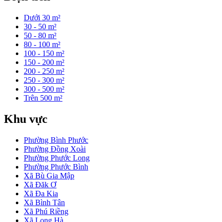
Dưới 30 m²
30 - 50 m²
50 - 80 m²
80 - 100 m²
100 - 150 m²
150 - 200 m²
200 - 250 m²
250 - 300 m²
300 - 500 m²
Trên 500 m²
Khu vực
Phường Bình Phước
Phường Đồng Xoài
Phường Phước Long
Phường Phước Bình
Xã Bù Gia Mập
Xã Đăk Ơ
Xã Đa Kia
Xã Bình Tân
Xã Phú Riềng
Xã Long Hà