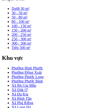
Dưới 30 m²
30 - 50 m²
50 - 80 m²
80 - 100 m²
100 - 150 m²
150 - 200 m²
200 - 250 m²
250 - 300 m²
300 - 500 m²
Trên 500 m²
Khu vực
Phường Bình Phước
Phường Đồng Xoài
Phường Phước Long
Phường Phước Bình
Xã Bù Gia Mập
Xã Đăk Ơ
Xã Đa Kia
Xã Bình Tân
Xã Phú Riềng
Xã Long Hà