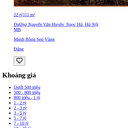
22
tỷ
111
m²
Đường Nguyễn Văn Huyên, Ngọc Hà, Hà Nội
MB
Mạnh Bông Sen Vàng
Đăng
Khoảng giá
Dưới 500 triệu
500 - 800 triệu
800 triệu - 1 tỷ
1 - 2 tỷ
2 - 3 tỷ
3 - 5 tỷ
5 - 7 tỷ
7 - 10 tỷ