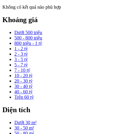
Không có kết quả nào phù hợp
Khoảng giá
Dưới 500 triệu
500 - 800 triệu
800 triệu - 1 tỷ
1 - 2 tỷ
2 - 3 tỷ
3 - 5 tỷ
5 - 7 tỷ
7 - 10 tỷ
10 - 20 tỷ
20 - 30 tỷ
30 - 40 tỷ
40 - 60 tỷ
Trên 60 tỷ
Diện tích
Dưới 30 m²
30 - 50 m²
50 - 80 m²