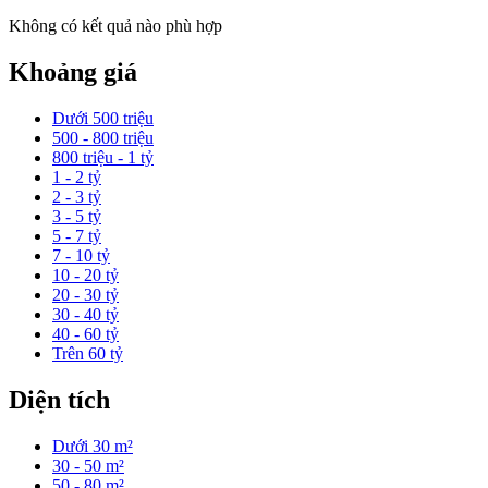
Không có kết quả nào phù hợp
Khoảng giá
Dưới 500 triệu
500 - 800 triệu
800 triệu - 1 tỷ
1 - 2 tỷ
2 - 3 tỷ
3 - 5 tỷ
5 - 7 tỷ
7 - 10 tỷ
10 - 20 tỷ
20 - 30 tỷ
30 - 40 tỷ
40 - 60 tỷ
Trên 60 tỷ
Diện tích
Dưới 30 m²
30 - 50 m²
50 - 80 m²