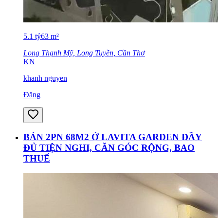
5.1
tỷ
63
m²
Long Thạnh Mỹ, Long Tuyền, Cần Thơ
KN
khanh nguyen
Đăng
BÁN 2PN 68M2 Ở LAVITA GARDEN ĐẦY
ĐỦ TIỆN NGHI, CĂN GÓC RỘNG, BAO
THUẾ