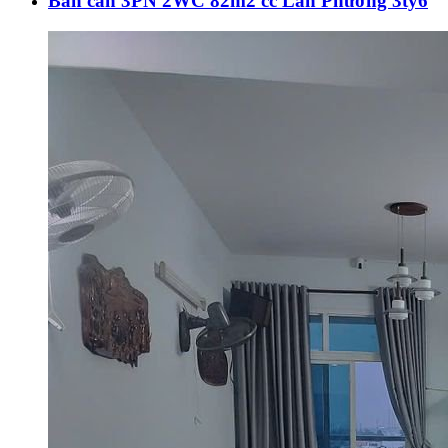
Bán căn 3PN 2WC 82m2 cc Lan Phương 3tỷ6