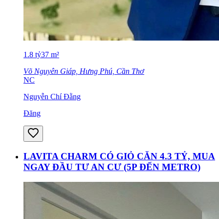
1.8
tỷ
37
m²
Võ Nguyên Giáp, Hưng Phú, Cần Thơ
NC
Nguyễn Chí Đằng
Đăng
LAVITA CHARM CÓ GIỎ CĂN 4.3 TỶ, MUA
NGAY ĐẦU TƯ AN CƯ (5P ĐẾN METRO)