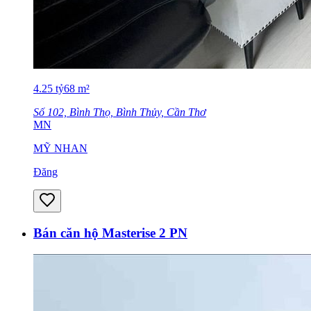
4.25
tỷ
68
m²
Số 102, Bình Thọ, Bình Thủy, Cần Thơ
MN
MỸ NHAN
Đăng
Bán căn hộ Masterise 2 PN