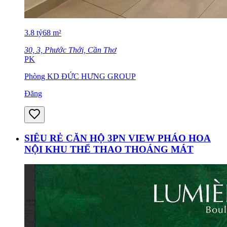
3.8
tỷ
68
m²
30, 3, Phước Thới, Cần Thơ
PK
Phòng KD ĐỨC HƯNG GROUP
Đăng
SIÊU RẺ CĂN HỘ 3PN VIEW PHÁO HOA
NỘI KHU THỂ THAO THOÁNG MÁT