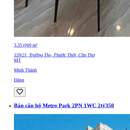
3.35
tỷ
69
m²
159/21, Trường Thọ, Phước Thới, Cần Thơ
MT
Minh Thành
Đăng
Bán căn hộ Metro Park 2PN 1WC 2tỷ350