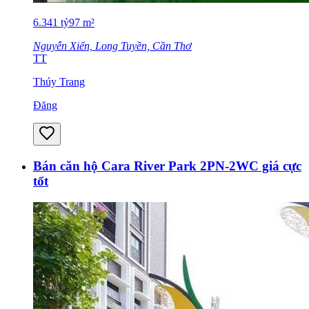
6.341
tỷ
97
m²
Nguyễn Xiển, Long Tuyền, Cần Thơ
TT
Thúy Trang
Đăng
Bán căn hộ Cara River Park 2PN-2WC giá cực
tốt