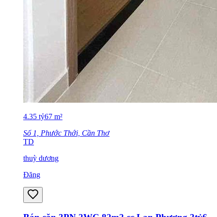
4.35
tỷ
67
m²
Số 1, Phước Thới, Cần Thơ
TD
thuỳ dương
Đăng