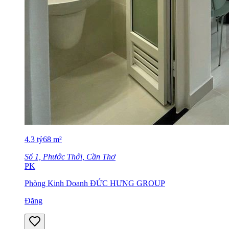
4.3
tỷ
68
m²
Số 1, Phước Thới, Cần Thơ
PK
Phòng Kinh Doanh ĐỨC HƯNG GROUP
Đăng