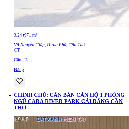
3.24
tỷ
71
m²
Võ Nguyên Giáp, Hưng Phú, Cần Thơ
CT
Cẩm Tiên
Đăng
CHÍNH CHỦ: CẦN BÁN CĂN HỘ 1 PHÒNG
NGỦ CARA RIVER PARK CÁI RĂNG CẦN
THƠ