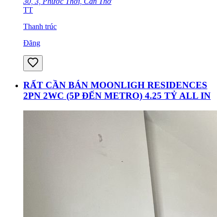
30, 3, Phước Thới, Cần Thơ
TT
Thanh trúc
Đăng
RẤT CẦN BÁN MOONLIGH RESIDENCES
2PN 2WC (5P ĐẾN METRO) 4.25 TỶ ALL IN