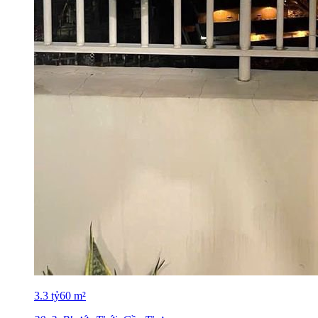
3.3
tỷ
60
m²