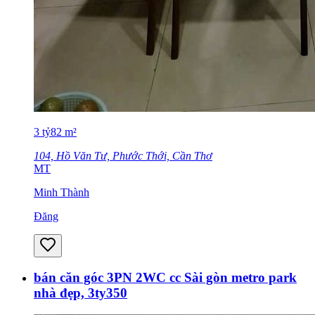
3
tỷ
82
m²
104, Hồ Văn Tư, Phước Thới, Cần Thơ
MT
Minh Thành
Đăng
bán căn góc 3PN 2WC cc Sài gòn metro park
nhà đẹp, 3ty350