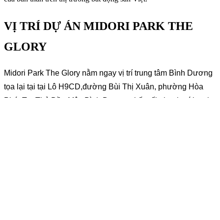
VỊ TRÍ DỰ ÁN MIDORI PARK THE
GLORY
Midori Park The Glory nằm ngay vị trí trung tâm Bình Dương
tọa lại tại tại Lô H9CD,đường Bùi Thị Xuân, phường Hòa
Phú, Tp. Thủ Dầu Một, Bình Dương, kết nối nhanh với mọi
tiện ích ngoại khu nhanh chóng. Từ dự án cư dân có thể kết
nối nhanh với các tuyến đường trọng điểm như: Quốc lộ 13,
Mỹ Phước – Tân Vạn, sân bay quốc tế Tân Sơn Nhất, Metro
số 1,… Nhờ đó, cư dân có thể di chuyển nhanh vào thành
phố, các khu vực vệ tinh nhanh chóng.