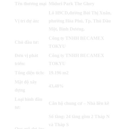
Tên thương mại
Midori Park The Glory
Lô H9CD,đường Bùi Thị Xuân,
Vị trí dự án:
phường Hòa Phú, Tp. Thủ Dầu
Một, Bình Dương.
Công ty TNHH BECAMEX
Chủ đầu tư:
TOKYU
Đơn vị phát
Công ty TNHH BECAMEX
triển:
TOKYU
Tổng diện tích:
19.196 m2
Mật độ xây
43,48%
dựng
Loại hình đầu
Căn hộ chung cư – Nhà liền kề
tư:
Số tầng: 24 tầng gồm 2 Tháp N
và Tháp S
Quy mô dự án: