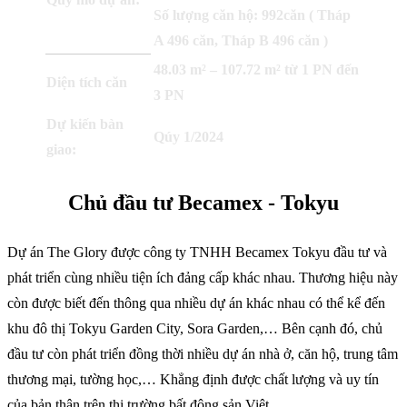
Số lượng căn hộ: 992căn ( Tháp
A 496 căn, Tháp B 496 căn )
48.03 m² – 107.72 m² từ 1 PN đến
Diện tích căn
3 PN
Dự kiến bàn
Qúy 1/2024
giao:
Chủ đầu tư Becamex - Tokyu
Dự án The Glory được công ty TNHH Becamex Tokyu đầu tư và
phát triển cùng nhiều tiện ích đảng cấp khác nhau. Thương hiệu này
còn được biết đến thông qua nhiều dự án khác nhau có thể kể đến
khu đô thị Tokyu Garden City, Sora Garden,… Bên cạnh đó, chủ
đầu tư còn phát triển đồng thời nhiều dự án nhà ở, căn hộ, trung tâm
thương mại, tường học,… Khẳng định được chất lượng và uy tín
của bản thân trên thị trường bất động sản Việt.