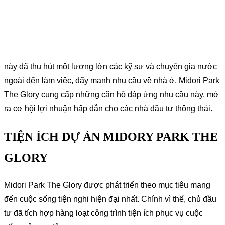
Ngoài ra, dự án còn sở hữu tiềm năng sinh lợi vượt trội nhờ
kết nối trực tiếp với khu công nghiệp VSIP 2. Vị trí liền kề
này đã thu hút một lượng lớn các kỹ sư và chuyên gia nước
ngoài đến làm việc, đẩy mạnh nhu cầu về nhà ở. Midori Park
The Glory cung cấp những căn hộ đáp ứng nhu cầu này, mở
ra cơ hội lợi nhuận hấp dẫn cho các nhà đầu tư thông thái.
TIỆN ÍCH DỰ ÁN MIDORY PARK THE
GLORY
Midori Park The Glory được phát triển theo mục tiêu mang
đến cuộc sống tiện nghi hiện đại nhất. Chính vì thế, chủ đầu
tư đã tích hợp hàng loạt công trình tiện ích phục vụ cuộc