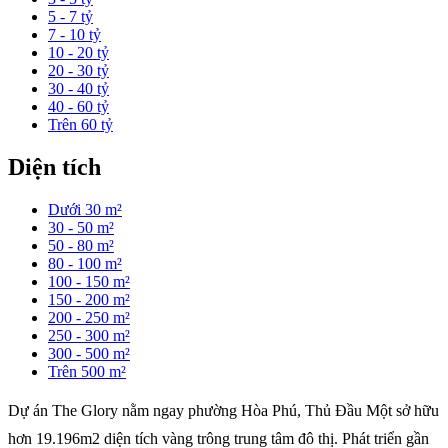
5 - 7 tỷ
7 - 10 tỷ
10 - 20 tỷ
20 - 30 tỷ
30 - 40 tỷ
40 - 60 tỷ
Trên 60 tỷ
Diện tích
Dưới 30 m²
30 - 50 m²
50 - 80 m²
80 - 100 m²
100 - 150 m²
150 - 200 m²
200 - 250 m²
250 - 300 m²
300 - 500 m²
Trên 500 m²
Dự án The Glory nằm ngay phường Hòa Phú, Thủ Đầu Một sở hữu
hơn 19.196m2 diện tích vàng trông trung tâm đô thị. Phát triển gần