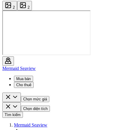
2
2
Mermaid Seaview
Mua bán
Cho thuê
Chọn mức giá
Chọn diện tích
Tìm kiếm
Mermaid Seaview