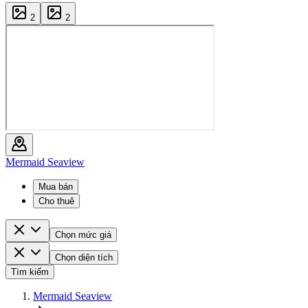
2
2
Mermaid Seaview
Mua bán
Cho thuê
Chọn mức giá
Chọn diện tích
Tìm kiếm
Mermaid Seaview