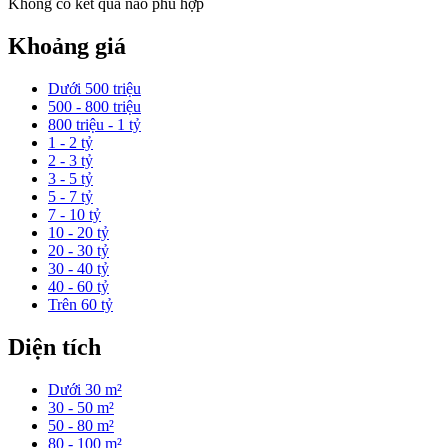
Không có kết quả nào phù hợp
Khoảng giá
Dưới 500 triệu
500 - 800 triệu
800 triệu - 1 tỷ
1 - 2 tỷ
2 - 3 tỷ
3 - 5 tỷ
5 - 7 tỷ
7 - 10 tỷ
10 - 20 tỷ
20 - 30 tỷ
30 - 40 tỷ
40 - 60 tỷ
Trên 60 tỷ
Diện tích
Dưới 30 m²
30 - 50 m²
50 - 80 m²
80 - 100 m²