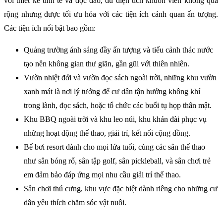
với thiết kế tinh tế và độc đáo, dù diện tích khuôn viên không quá
rộng nhưng được tối ưu hóa với các tiện ích cảnh quan ấn tượng.
Các tiện ích nổi bật bao gồm:
Quảng trường ánh sáng đầy ấn tượng và tiểu cảnh thác nước
tạo nên không gian thư giãn, gần gũi với thiên nhiên.
Vườn nhiệt đới và vườn đọc sách ngoài trời, những khu vườn
xanh mát là nơi lý tưởng để cư dân tận hưởng không khí
trong lành, đọc sách, hoặc tổ chức các buổi tụ họp thân mật.
Khu BBQ ngoài trời và khu leo núi, khu khán đài phục vụ
những hoạt động thể thao, giải trí, kết nối cộng đồng.
Bể bơi resort dành cho mọi lứa tuổi, cùng các sân thể thao
như sân bóng rổ, sân tập golf, sân pickleball, và sân chơi trẻ
em đảm bảo đáp ứng mọi nhu cầu giải trí thể thao.
Sân chơi thú cưng, khu vực đặc biệt dành riêng cho những cư
dân yêu thích chăm sóc vật nuôi.