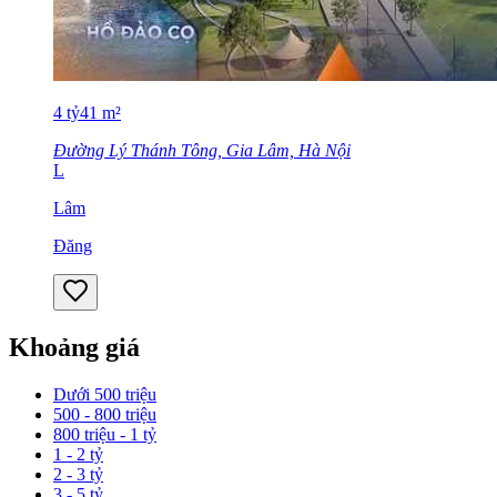
4
tỷ
41
m²
Đường Lý Thánh Tông, Gia Lâm, Hà Nội
L
Lâm
Đăng
Khoảng giá
Dưới 500 triệu
500 - 800 triệu
800 triệu - 1 tỷ
1 - 2 tỷ
2 - 3 tỷ
3 - 5 tỷ