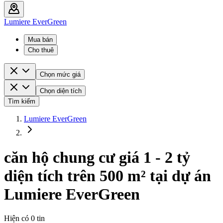
Lumiere EverGreen
Mua bán
Cho thuê
Chọn mức giá
Chọn diện tích
Tìm kiếm
Lumiere EverGreen
căn hộ chung cư giá 1 - 2 tỷ
diện tích trên 500 m² tại dự án
Lumiere EverGreen
Hiện có
0
tin