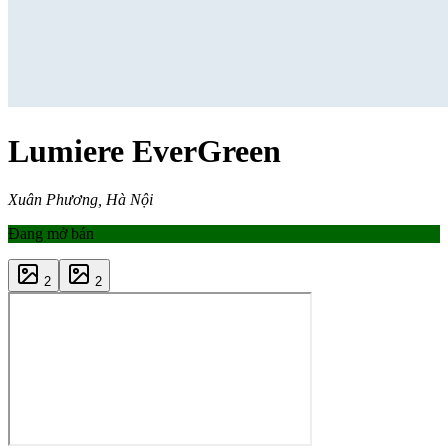
Lumiere EverGreen
Xuân Phương, Hà Nội
Đang mở bán
2
2