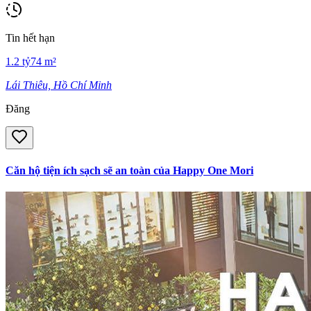
Tin hết hạn
1.2
tỷ
74
m²
Lái Thiêu, Hồ Chí Minh
Đăng
Căn hộ tiện ích sạch sẽ an toàn của Happy One Mori