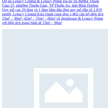
Dự án Legacy Central & Legacy Prime tọa lạc tại đường Thuận
Giao 25, phường Thuận Giao, TP Thuận An, tỉnh Bình Dương.
Quy mô cao 29 tầng và 1 tầng hầm đáp ứng quy mô dân số 2.819
người, Legacy Central Kim Oanh cung ứng 1.802 căn hộ diện tích
33m² – 36m²- 42m² – 55m² – 60m² và shophouse & Legacy Prime
với diện tích trung bình từ 33m² – 90m²