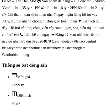
Dĩ An – Thủ Dầu Một 🏠 Sản phẩm đa dạng – Giá cực tốt: • Studio
33m² – chỉ 1,35 tỷ • 1PN 42m² – chỉ 1,6 tỷ • 2PN 60m² – chỉ 2.1 tỷ
👉 Chỉ thanh toán 30% nhận nhà ở ngay, ngân hàng hỗ trợ vay
70%, thủ tục nhanh chóng ✨ Bàn giao hoàn thiện 🌳 Tiện ích đủ
đầy: Hồ bơi tràn bờ, công viên cây xanh, gym, spa, siêu thị, khu vui
chơi trẻ em 📞 Liên hệ em ngay. ➡ Đăng ký xem nhà thực tế hôm
nay để nhận ưu đãi 0926204879 (zalo) #legacy #legacycentral
#legacyprime #canhothuanan #canhovsip1 #canhogiare
#canhobinhduong
Thông số bất động sản
Mức giá
2.099 tỷ
Diện tích
60 m²