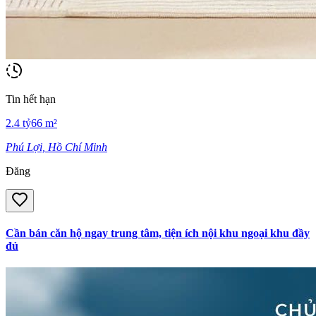
Tin hết hạn
2.4
tỷ
66
m²
Phú Lợi, Hồ Chí Minh
Đăng
Cần bán căn hộ ngay trung tâm, tiện ích nội khu ngoại khu đầy
đủ