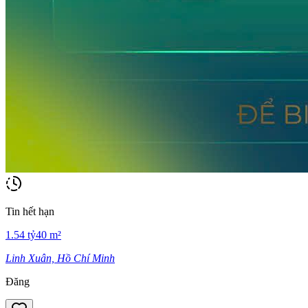
Tin hết hạn
1.54
tỷ
40
m²
Linh Xuân, Hồ Chí Minh
Đăng