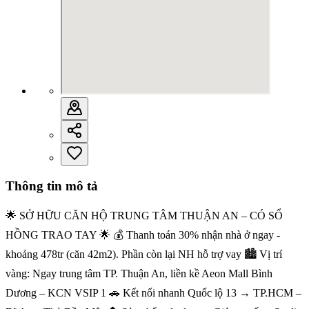
Thông tin mô tả
🌟 SỞ HỮU CĂN HỘ TRUNG TÂM THUẬN AN – CÓ SỔ
HỒNG TRAO TAY 🌟 💰 Thanh toán 30% nhận nhà ở ngay -
khoảng 478tr (căn 42m2). Phần còn lại NH hỗ trợ vay 🏙 Vị trí
vàng: Ngay trung tâm TP. Thuận An, liền kề Aeon Mall Bình
Dương – KCN VSIP 1 🚗 Kết nối nhanh Quốc lộ 13 → TP.HCM –