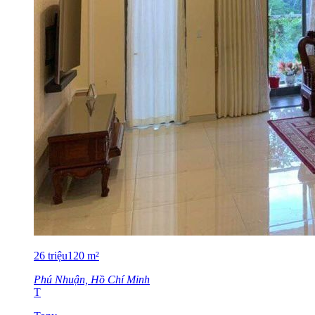
26
triệu
120
m²
Phú Nhuận, Hồ Chí Minh
T