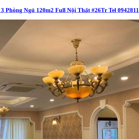
3 Phòng Ngủ 120m2 Full Nội Thất #26Tr Tel 094281