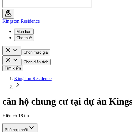
Kingston Residence
Mua bán
Cho thuê
Chọn mức giá
Chọn diện tích
Tìm kiếm
Kingston Residence
căn hộ chung cư tại dự án King
Hiện có
18
tin
Phù hợp nhất