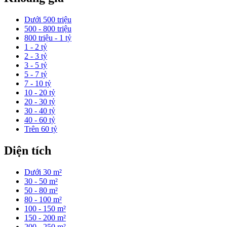
Dưới 500 triệu
500 - 800 triệu
800 triệu - 1 tỷ
1 - 2 tỷ
2 - 3 tỷ
3 - 5 tỷ
5 - 7 tỷ
7 - 10 tỷ
10 - 20 tỷ
20 - 30 tỷ
30 - 40 tỷ
40 - 60 tỷ
Trên 60 tỷ
Diện tích
Dưới 30 m²
30 - 50 m²
50 - 80 m²
80 - 100 m²
100 - 150 m²
150 - 200 m²
200 - 250 m²